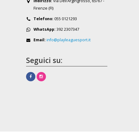
Indirizzo:
Via Dell’Argingrosso, 65/67 -
Firenze (FI)
Telefono:
055 0121293
WhatsApp:
392 2307347
Email:
info@playleaguesport.it
Seguici su: