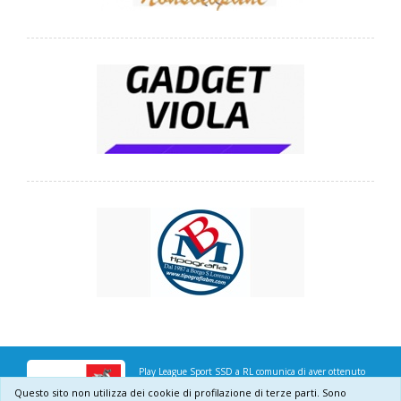
Play League Sport SSD a RL comunica di aver ottenuto
Questo sito non utilizza dei cookie di profilazione di terze parti. Sono
dalla Regione Toscana, il contributo di € 1.288,00 per il