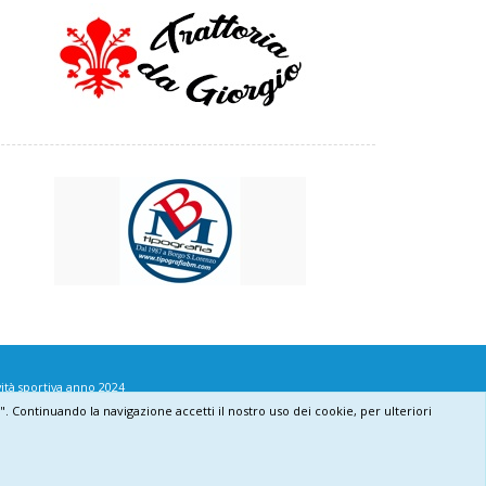
vità sportiva anno 2024
cs". Continuando la navigazione accetti il nostro uso dei cookie, per ulteriori
Informativa sull'uso dei cookie
Privacy policy