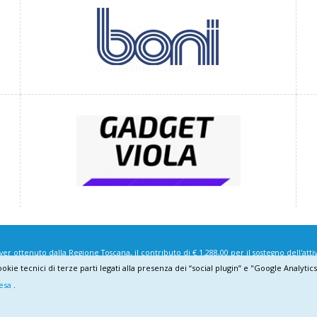
r ottenuto dalla Regione Toscana, il contributo di € 1.288,00 per il sostegno dell'atti
cookie tecnici di terze parti legati alla presenza dei “social plugin” e "Google Analyti
esa
.