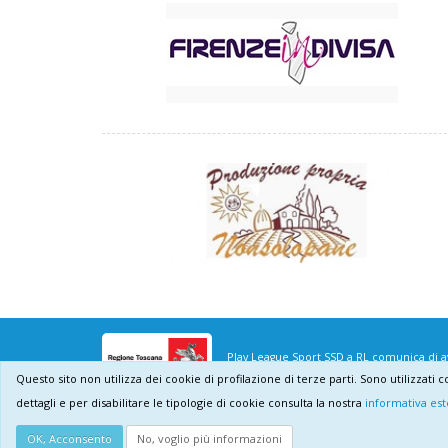
Play League Sport SSD a RL comunica di ave
Questo sito non utilizza dei cookie di profilazione di terze parti. Sono utilizzati 
dettagli e per disabilitare le tipologie di cookie consulta la nostra
informativa est
Play League SSDARL © 2026
- p.i. 07207290482
OK, Acconsento
No, voglio più informazioni