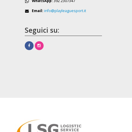
WhatsApp:
392 2307347
Email:
info@playleaguesport.it
Seguici su: