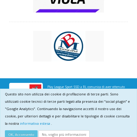
Play League Sport SSD a RL comunica di aver ottenuto
Questo sito non utilizza dei cookie di profilazione di terze parti. Sono
dalla Regione Toscana, il contributo di € 1.288,00 per il
utilizzati cookie tecnici di terze parti legati alla presenza dei “social plugin” e
sostegno dell'attività sportiva anno 2024
"Google Analytics". Continuando la navigazione accetti il nostro uso dei
cookie, per ulteriori dettagli e per disabilitare le tipologie di cookie consulta
Play League SSDARL © 2026
- p.i. 07207290482
la nostra
informativa estesa
.
Informativa sull'uso dei cookie
Privacy policy
OK, Acconsento
No, voglio più informazioni