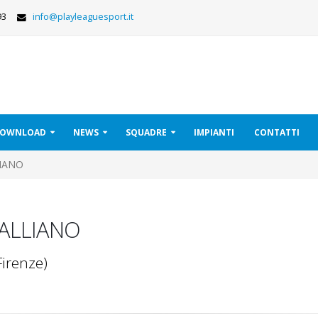
293
info@playleaguesport.it
 DOWNLOAD
NEWS
SQUADRE
IMPIANTI
CONTATTI
IANO
ALLIANO
Firenze)