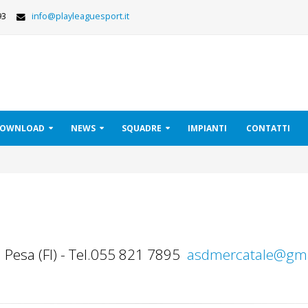
293
info@playleaguesport.it
 DOWNLOAD
NEWS
SQUADRE
IMPIANTI
CONTATTI
di Pesa (FI) - Tel.055 821 7895
asdmercatale@gma